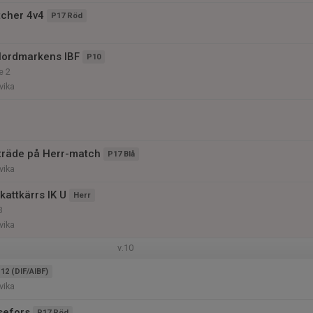
cher 4v4
P17 Röd
l
Nordmarkens IBF
P10
e 2
vika
nträde på Herr-match
P17 Blå
vika
attkärrs IK U
Herr
3
vika
v.10
12 (DIF/AIBF)
vika
sefors
P17 Röd