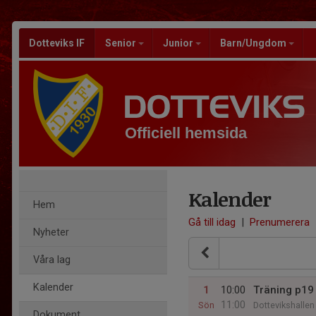
Dotteviks IF
Senior
Junior
Barn/Ungdom
Officiell hemsida
Kalender
Hem
Gå till idag
|
Prenumerera
Nyheter
Våra lag
Kalender
1
10:00
Träning p19
11:00
Sön
Dottevikshallen
Dokument