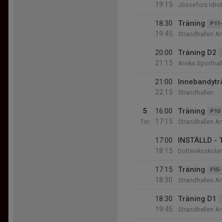
19:15
Jössefors Idrot
18:30
Träning
P11-
19:45
Strandhallen Ar
20:00
Träning D2
21:15
Arvika Sporthal
21:00
Innebandytr
22:15
Strandhallen
5
16:00
Träning
P10
17:15
Tor
Strandhallen Ar
17:00
INSTÄLLD - 
18:15
Dotteviksskolan
17:15
Träning
F15-
18:30
Strandhallen Ar
18:30
Träning D1
19:45
Strandhallen Ar