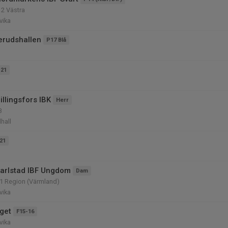
 2 Västra
vika
erudshallen
P17 Blå
-21
llingsfors IBK
Herr
3
lhall
21
arlstad IBF Ungdom
Dam
 1 Region (Värmland)
vika
get
F15-16
vika