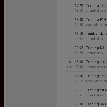
17:40
Träning
P10
18:50
Strandhallen Ar
18:00
Träning F14
19:30
Taserudshallen
18:50
Innebandytr
20:05
Strandhallen
20:05
Träning D1
21:20
Strandhallen
4
16:00
Träning
F11-
17:30
Ons
Strandhallen Ar
17:00
Träning
P16
18:15
Taserudshallen
17:15
Träning Str
18:45
Strandhallen
17:30
Träning Jös