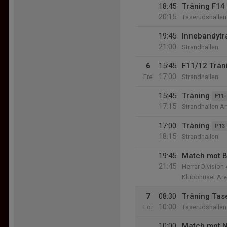
18:45
Träning F14
20:15
Taserudshallen
19:45
Innebandytr
21:00
Strandhallen
6
15:45
F11/12 Trän
17:00
Fre
Strandhallen
15:45
Träning
F11-
17:15
Strandhallen Ar
17:00
Träning
P13 
18:15
Strandhallen
19:45
Match mot B
21:45
Herrar Division 
Klubbhuset Ar
7
08:30
Träning Tas
10:00
Lör
Taserudshallen
10:00
Match mot N