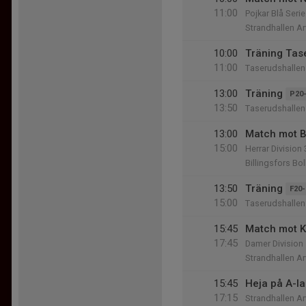
11:00
Pojkar Blå Serie
Strandhallen Ar
10:00
Träning Tas
11:00
Taserudshallen
13:00
Träning
P20
13:50
Taserudshallen
13:00
Match mot Bi
15:00
Herrar Division 
Billingsfors Bol
13:50
Träning
F20-
15:00
Taserudshallen
15:45
Match mot K
17:45
Damer Division
Strandhallen Ar
15:45
Heja på A-la
17:15
Strandhallen Ar