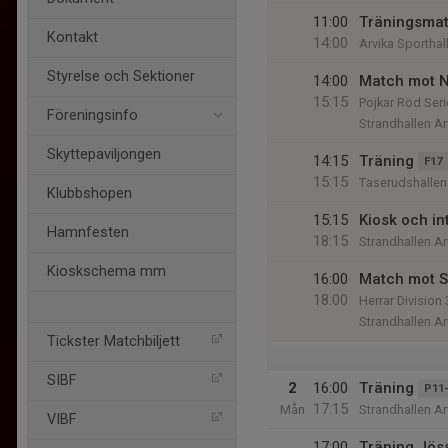
11:00
Träningsmat
Kontakt
14:00
Arvika Sporthal
Styrelse och Sektioner
14:00
Match mot 
15:15
Pojkar Röd Seri
Föreningsinfo
Strandhallen Ar
Skyttepaviljongen
14:15
Träning
F17
15:15
Taserudshallen
Klubbshopen
15:15
Kiosk och i
Hamnfesten
18:15
Strandhallen Ar
Kioskschema mm
16:00
Match mot Sk
18:00
Herrar Division 
Strandhallen Ar
Tickster Matchbiljett
SIBF
2
16:00
Träning
P11-
17:15
Mån
Strandhallen Ar
VIBF
17:00
Träning Jös