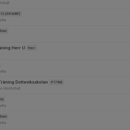
tshall
12 (DIF/AIBF)
vika
Dam
l
äning Herr U
Herr
vika
Träning Dotteviksskolan
P17 Blå
s Idrottshall
16
vika
Dam
vika