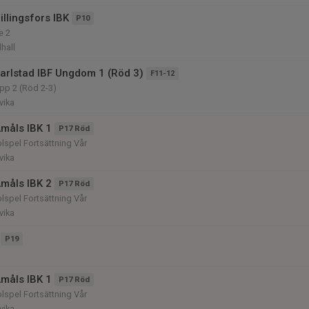
llingsfors IBK
P10
e 2
lhall
arlstad IBF Ungdom 1 (Röd 3)
F11-12
pp 2 (Röd 2-3)
vika
måls IBK 1
P17 Röd
lspel Fortsättning Vår
vika
måls IBK 2
P17 Röd
lspel Fortsättning Vår
vika
P19
måls IBK 1
P17 Röd
lspel Fortsättning Vår
vika