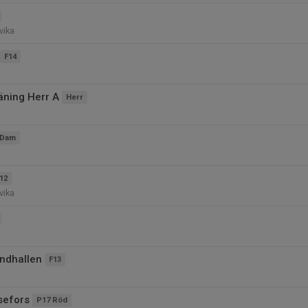
vika
F14
äning Herr A
Herr
Dam
12
vika
andhallen
F13
sefors
P17 Röd