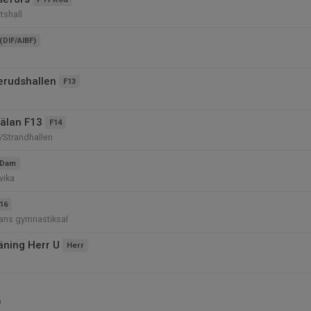
tshall
(DIF/AIBF)
erudshallen
F13
älan F13
F14
/Strandhallen
Dam
vika
16
ans gymnastiksal
äning Herr U
Herr
n