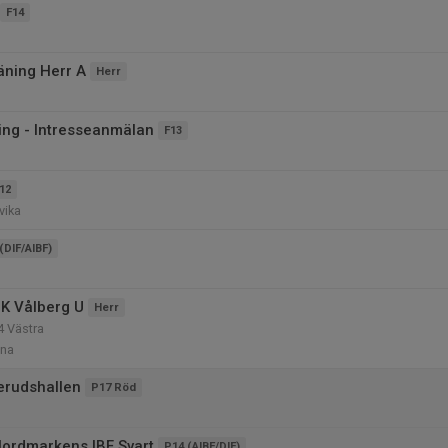
F14
äning Herr A
Herr
ing - Intresseanmälan
F13
12
vika
(DIF/AIBF)
K Vålberg U
Herr
4 Västra
ena
erudshallen
P17 Röd
ordmarkens IBF Svart
P14 (AIBF/DIF)