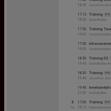
18:30
Jössefors Idrot
17:15
Träning
P13 
18:30
Strandhallen
17:30
Träning Tas
19:00
Taserudshallen
17:30
Intresseanm
19:00
Taserudshallen
18:30
Träning D2
19:45
Strandhallen Ar
18:30
Träning
F15-
19:45
Jössefors skol
19:45
Innebandytr
21:00
Strandhallen
3
17:00
Träning
F17
18:15
Tis
Dotteviksskola