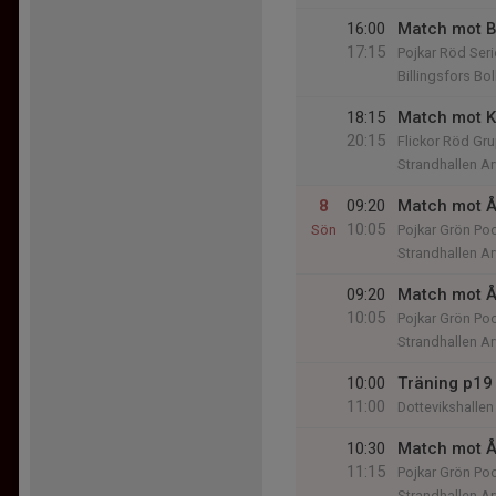
16:00
Match mot Bi
17:15
Pojkar Röd Seri
Billingsfors Bol
18:15
Match mot K
20:15
Flickor Röd Gru
Strandhallen Ar
8
09:20
Match mot Å
10:05
Sön
Pojkar Grön Poo
Strandhallen Ar
09:20
Match mot Å
10:05
Pojkar Grön Poo
Strandhallen Ar
10:00
Träning p19
11:00
Dottevikshallen
10:30
Match mot Å
11:15
Pojkar Grön Poo
Strandhallen Ar