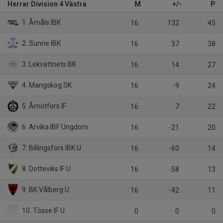
Herrar Division 4 Västra
M
+/-
P
1. Åmåls IBK
16
132
45
2. Sunne IBK
16
37
38
3. Lekvattnets BK
16
14
27
4. Mangskog SK
16
-9
24
5. Åmotfors IF
16
7
22
6. Arvika IBF Ungdom
16
-21
20
7. Billingsfors IBK U
16
-60
14
8. Dotteviks IF U
16
-58
13
9. BK Vålberg U
16
-42
11
10. Tösse IF U
0
0
0