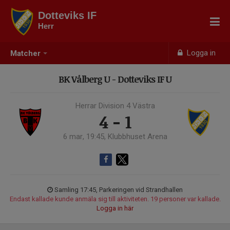
Dotteviks IF
Herr
Logga in
Matcher
BK Vålberg U - Dotteviks IF U
Herrar Division 4 Västra
4 - 1
6 mar, 19:45, Klubbhuset Arena
Samling 17:45, Parkeringen vid Strandhallen
Endast kallade kunde anmäla sig till aktiviteten. 19 personer var kallade.
Logga in här