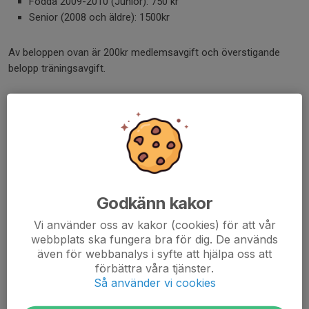
Födda 2009-2010 (Junior): 750 kr
Senior (2008 och äldre): 1500kr
Av beloppen ovan är 200kr medlemsavgift och överstigande
belopp träningsavgift.
På fakturan är
Fritdskortet en möjlig betalmetod
(utöver Swish,
Kort och Bankgiro). Det statliga stödet Fritidskortet innebär att
alla barn/ungdomar i Sverige som är mellan 8 och 16 år får 500
kr att nyttja för att betala fritidsaktiviteter.
I
detta dokument
har vi försökt beskriva i detalj hur du gör för
att betala (eller delbetala) med Fritidskortet. ..men det går att
Godkänn kakor
förstå hur man gör direkt via fakturan också, om man väljer
Vi använder oss av kakor (cookies) för att vår
Fritidskortet som betalmetod.
webbplats ska fungera bra för dig. De används
även för webbanalys i syfte att hjälpa oss att
Om du fått faktura men slutat eller av annan anledning inte ska
förbättra våra tjänster.
betala avgift: Skicka ett mail info@dotteviksif.se så makulerar vi
Så använder vi cookies
fakturan.