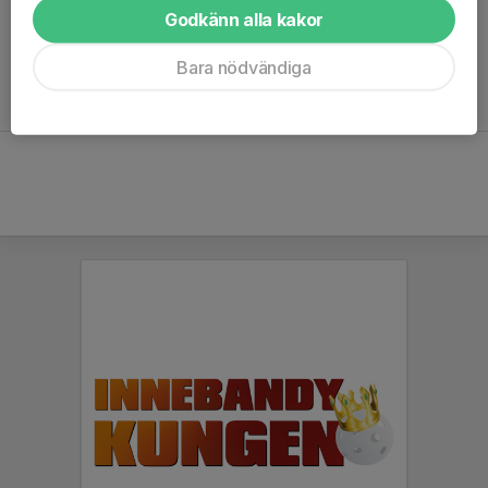
Godkänn alla kakor
..och maila även info@dotteviksif.se om du inte fått någon
faktura innan 30 oktober.
Bara nödvändiga
Ledare betalar ingen avgift.