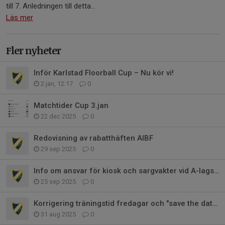
till 7. Anledningen till detta...
Läs mer
Fler nyheter
Inför Karlstad Floorball Cup – Nu kör vi!
2 jan, 12:17
0
Matchtider Cup 3.jan
22 dec 2025
0
Redovisning av rabatthäften AIBF
29 sep 2025
0
Info om ansvar för kiosk och sargvakter vid A-lagsmatcher
25 sep 2025
0
Korrigering träningstid fredagar och "save the dates"
31 aug 2025
0