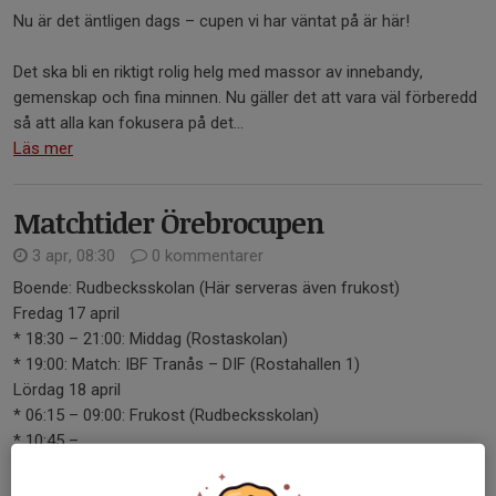
Nu är det äntligen dags – cupen vi har väntat på är här!
Det ska bli en riktigt rolig helg med massor av innebandy,
gemenskap och fina minnen. Nu gäller det att vara väl förberedd
så att alla kan fokusera på det...
Läs mer
Matchtider Örebrocupen
3 apr, 08:30
0 kommentarer
Boende: Rudbecksskolan (Här serveras även frukost)
Fredag 17 april
* 18:30 – 21:00: Middag (Rostaskolan)
* 19:00: Match: IBF Tranås – DIF (Rostahallen 1)
Lördag 18 april
* 06:15 – 09:00: Frukost (Rudbecksskolan)
* 10:45 –...
Läs mer