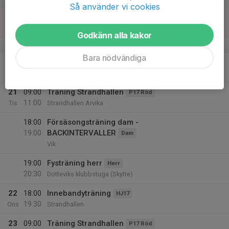
Så använder vi cookies
19
Sön
Godkänn alla kakor
v.30
Bara nödvändiga
20
Mån
21
09:00
Träning Strandhallen
P17 Röd
11:00
Tis
Strandhallen Arvika
18:00
Försäsongsträning dam -
19:00
BACKINTERVALLER
Dam
Vik
19:00
Fysträning herr
Herr
20:30
Dotteviks klubbstuga (Skytte)
22
18:00
Innebandyträning
HJ17
19:30
Ons
Strandhallen
23
09:00
Träning Strandhallen
P17 Röd