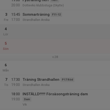
19:00
Fysträning herr
Herr
20:00
Dotteviks klubbstuga (Skytte)
3
15:45
Sommarträning
F11-12
17:00
Fre
Strandhallen Arvika
4
Lör
5
Sön
v.28
6
Mån
7
17:30
Träning Strandhallen
P17 Röd
19:00
Tis
Strandhallen Arvika
18:00
INSTÄLLD!!!!!! Försäsongsträning dam
19:00
Dam
Vik