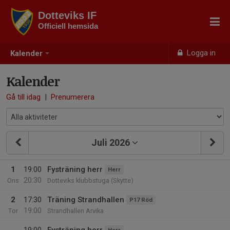
Dotteviks IF
Officiell hemsida
Logga in
Kalender
Kalender
Gå till idag
|
Prenumerera
Juli 2026
1
19:00
Fysträning herr
Herr
20:30
Ons
Dotteviks klubbstuga (Skytte)
2
17:30
Träning Strandhallen
P17 Röd
19:00
Tor
Strandhallen Arvika