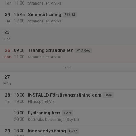
11:00
Tor
Strandhallen Arvika
24
15:45
Sommarträning
F11-12
17:00
Fre
Strandhallen Arvika
25
Lör
26
09:00
Träning Strandhallen
P17 Röd
11:00
Sön
Strandhallen Arvika
v.31
27
Mån
28
18:00
INSTÄLLD Försäsongsträning dam
Dam
19:00
Tis
Elljusspåret Vik
19:00
Fysträning herr
Herr
20:30
Dotteviks klubbstuga (Skytte)
29
18:00
Innebandyträning
HJ17