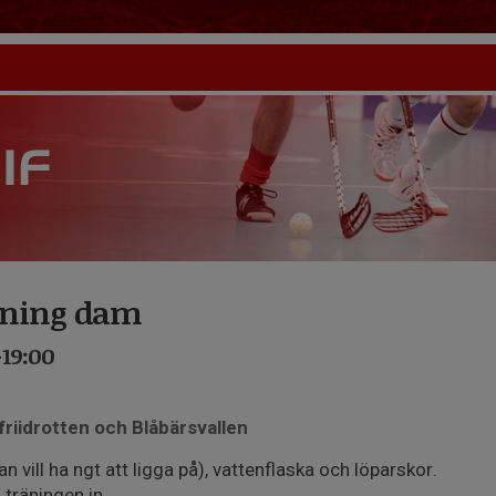
äning dam
-19:00
friidrotten och Blåbärsvallen
ill ha ngt att ligga på), vattenflaska och löparskor.
 träningen in.