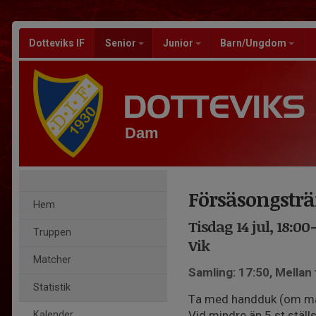
Dotteviks IF
Senior
Junior
Barn/Ungdom
Dam
Försäsongstr
Hem
Tisdag 14 jul, 18:00
Truppen
Vik
Matcher
Samling: 17:50, Mellan 
Statistik
Ta med handduk (om man v
Vid mindre än 5 st ställs
Kalender