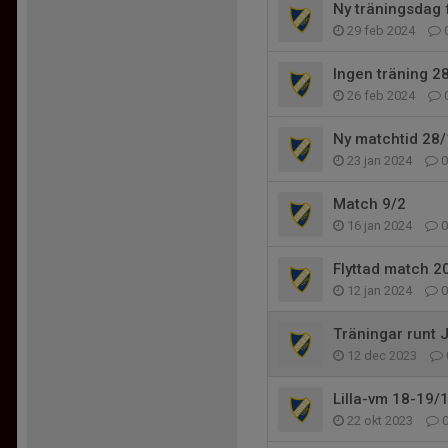
Ny träningsdag 
29 feb 2024
Ingen träning 2
26 feb 2024
Ny matchtid 28/
23 jan 2024
0
Match 9/2
16 jan 2024
0
Flyttad match 2
12 jan 2024
0
Träningar runt 
12 dec 2023
Lilla-vm 18-19/
22 okt 2023