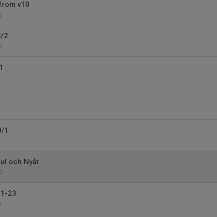
from v10
0
8/2
0
1
0/1
Jul och Nyår
0
11-23
0