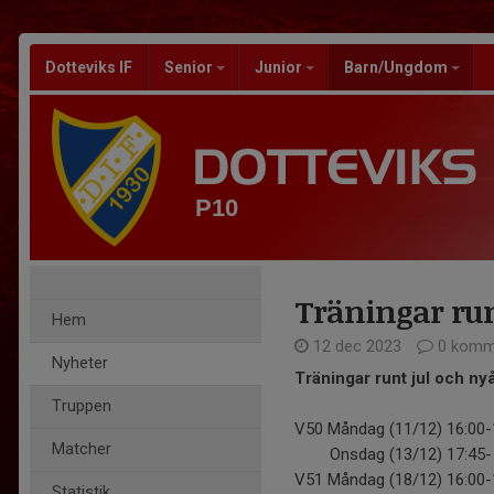
Dotteviks IF
Senior
Junior
Barn/Ungdom
P10
Träningar run
Hem
12 dec 2023
0 komm
Nyheter
Träningar runt jul och nyå
Truppen
V50 Måndag (11/12) 16:00
Matcher
Onsdag (13/12) 17:45- 
V51 Måndag (18/12) 16:00
Statistik