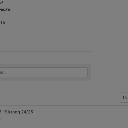
ld
 vecka
.
:15
!! Säsong 24/25
0