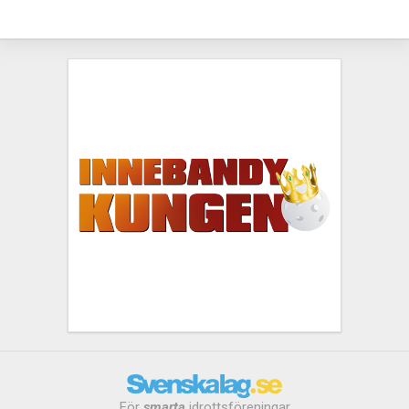
För
smarta
idrottsföreningar