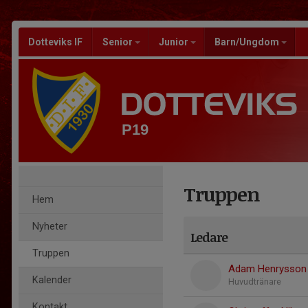
Dotteviks IF
Senior
Junior
Barn/Ungdom
P19
Truppen
Hem
Nyheter
Ledare
Truppen
Adam Henrysson
Kalender
Huvudtränare
Kontakt