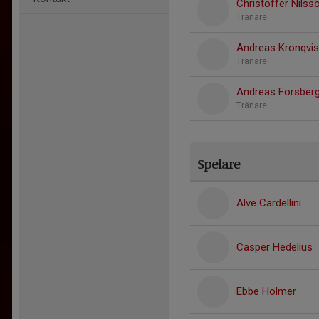
Christoffer Nilss
Tränare
Andreas Kronqvis
Tränare
Andreas Forsber
Tränare
Spelare
Alve Cardellini
Casper Hedelius
Ebbe Holmer