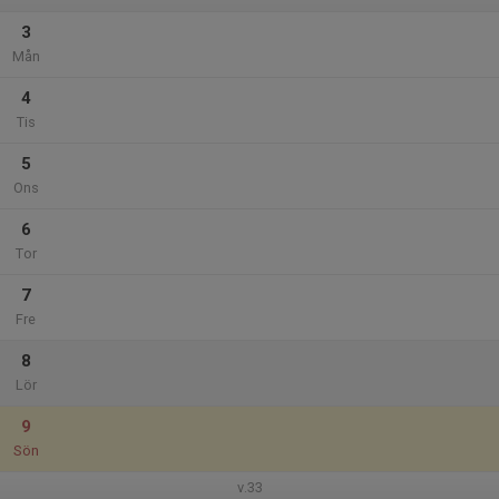
3
Mån
4
Tis
5
Ons
6
Tor
7
Fre
8
Lör
9
Sön
v.33