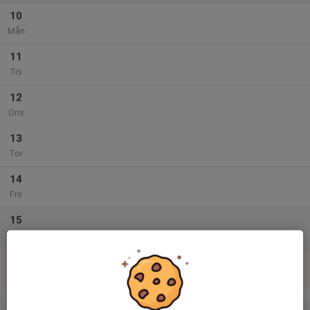
10
Mån
11
Tis
12
Ons
13
Tor
14
Fre
15
Lör
16
Sön
v.34