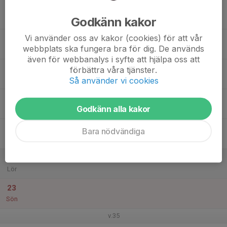
17
Godkänn kakor
Mån
Vi använder oss av kakor (cookies) för att vår
18
webbplats ska fungera bra för dig. De används
Tis
även för webbanalys i syfte att hjälpa oss att
19
förbättra våra tjänster.
Så använder vi cookies
Ons
20
Godkänn alla kakor
Tor
21
Bara nödvändiga
Fre
22
Lör
23
Sön
v.35