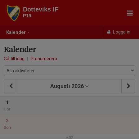
Dotteviks IF
P19
Logga in
Kalender
Kalender
Gå till idag
|
Prenumerera
Augusti 2026
1
Lör
2
Sön
v.32