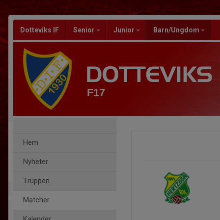
Dotteviks IF
Senior
Junior
Barn/Ungdom
F17
Hem
Nyheter
Truppen
Matcher
Kalender