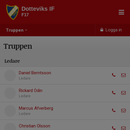
Dotteviks IF
F17
Logga in
Truppen
Truppen
Ledare
Daniel Berntsson
Ledare
Rickard Odin
Ledare
Marcus Afverberg
Ledare
Christian Olsson