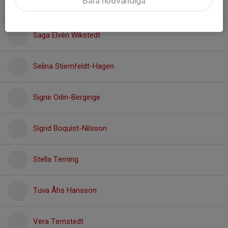
Bara nödvändiga
Nellie Lindblom
Saga Elvén Wikstedt
Selina Stiernfeldt-Hagen
Signe Odin-Berginge
Sigrid Boquist-Nilsson
Stella Terning
Tuva Åhs Hansson
Vera Ternstedt