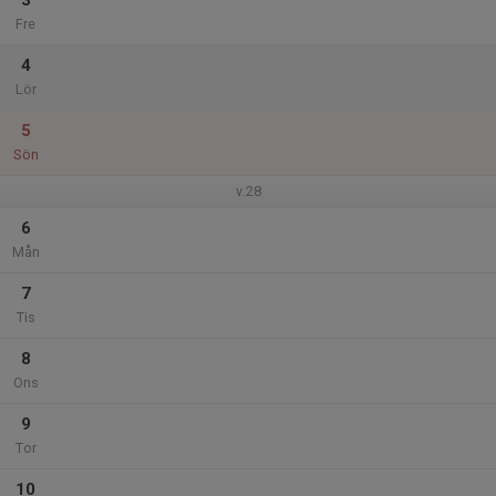
3
Fre
4
Lör
5
Sön
v.28
6
Mån
7
Tis
8
Ons
9
Tor
10