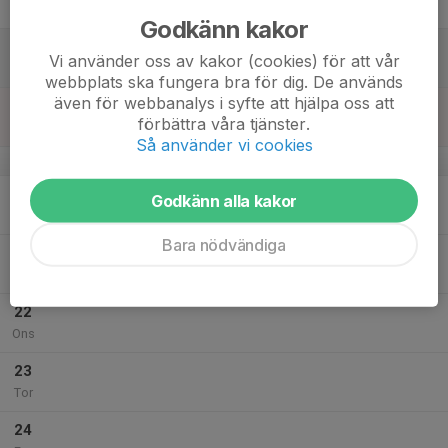
Fre
Godkänn kakor
18
Vi använder oss av kakor (cookies) för att vår
Lör
webbplats ska fungera bra för dig. De används
även för webbanalys i syfte att hjälpa oss att
19
förbättra våra tjänster.
Sön
Så använder vi cookies
v.30
20
Godkänn alla kakor
Mån
Bara nödvändiga
21
Tis
22
Ons
23
Tor
24