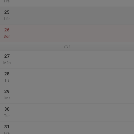
Fre
25
Lör
26
Sön
v.31
27
Mån
28
Tis
29
Ons
30
Tor
31
Fre