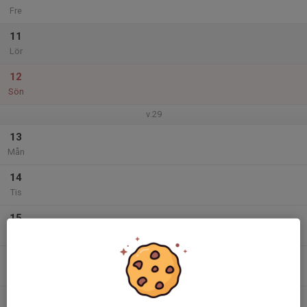
Fre
11
Lör
12
Sön
v.29
13
Mån
14
Tis
15
Ons
16
Tor
17