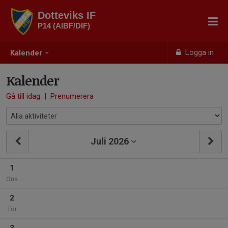
Dotteviks IF
P14 (AIBF/DIF)
Logga in
Kalender
Kalender
Gå till idag
|
Prenumerera
Juli 2026
1
Ons
2
Tor