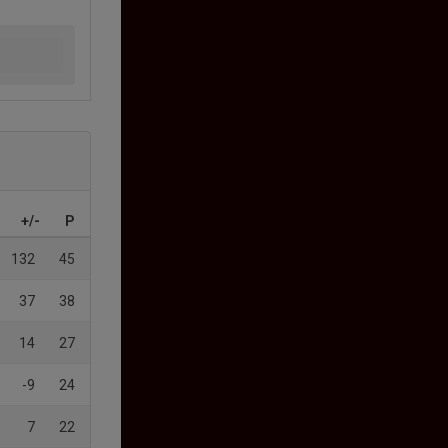
+/-
P
132
45
37
38
14
27
-9
24
7
22