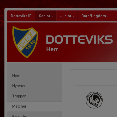
Dotteviks IF
Senior
Junior
Barn/Ungdom
Herr
Hem
Nyheter
Truppen
Matcher
Kalender