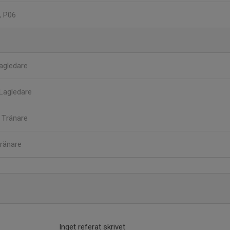
, P06
agledare
Lagledare
n
Tränare
ränare
Inget referat skrivet