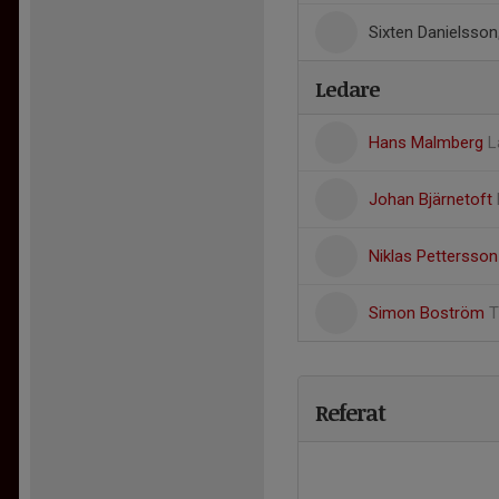
Sixten Danielsson
Ledare
Hans Malmberg
L
Johan Bjärnetoft
Niklas Pettersso
Simon Boström
T
Referat