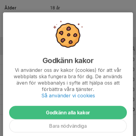
Ålder
18 år
ALLA SERIER
ALLA ÅR
Godkänn kakor
Säsongen 25/26
18
0
0
Vi använder oss av kakor (cookies) för att vår
Säsongen 24/25
22
0
0
webbplats ska fungera bra för dig. De används
Säsongen 23/24
13
0
0
även för webbanalys i syfte att hjälpa oss att
förbättra våra tjänster.
Säsongen 22/23
8
0
0
Så använder vi cookies
Säsongen 21/22
11
0
0
Totalt
72
0
0
Godkänn alla kakor
Bara nödvändiga