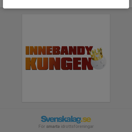
För
smarta
idrottsföreningar