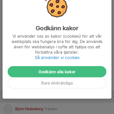
Alve Hellberg
Elis Ekström
Godkänn kakor
Jaymie Hedenberg
Vi använder oss av kakor (cookies) för att vår
webbplats ska fungera bra för dig. De används
Leo Westlund
även för webbanalys i syfte att hjälpa oss att
förbättra våra tjänster.
Så använder vi cookies
Oliwer Vidén
Orvar Tenman Pettersson
Godkänn alla kakor
Bara nödvändiga
Ragnar Enarsson
Ledare
Björn Hedenberg
Tränare