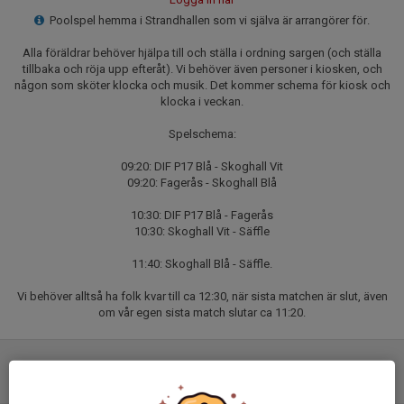
Poolspel hemma i Strandhallen som vi själva är arrangörer för.
Alla föräldrar behöver hjälpa till och ställa i ordning sargen (och ställa
tillbaka och röja upp efteråt). Vi behöver även personer i kiosken, och
någon som sköter klocka och musik. Det kommer schema för kiosk och
klocka i veckan.
Spelschema:
09:20: DIF P17 Blå - Skoghall Vit
09:20: Fagerås - Skoghall Blå
10:30: DIF P17 Blå - Fagerås
10:30: Skoghall Vit - Säffle
11:40: Skoghall Blå - Säffle.
Vi behöver alltså ha folk kvar till ca 12:30, när sista matchen är slut, även
om vår egen sista match slutar ca 11:20.
Laguppställning