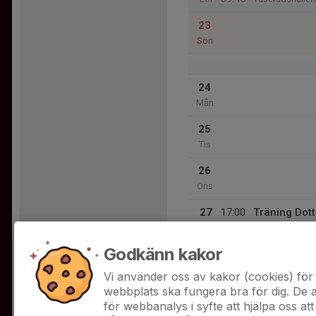
23
Sön
24
Mån
25
Tis
26
Ons
27
17:00
Träning Dot
18:30
Tor
Dottevikskolan
Godkänn kakor
28
Fre
Vi använder oss av kakor (cookies) för 
webbplats ska fungera bra för dig. De
för webbanalys i syfte att hjälpa oss att