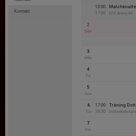
13:00
Matchknatte 
Kontakt
17:00
ECG Arena Kil
2
Sön
3
Mån
4
Tis
5
Ons
6
17:00
Träning Dot
18:30
Tor
Dottevikskolan
7
Fre