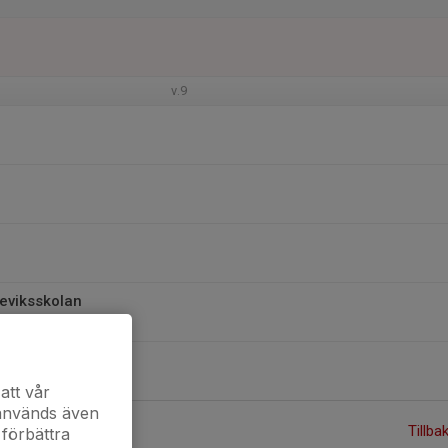
v.9
teviksskolan
s gymnastiksal
att vår
 används även
Tillba
 förbättra