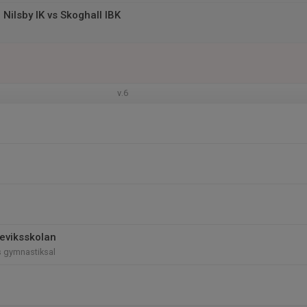
Nilsby IK vs Skoghall IBK
v.6
teviksskolan
s gymnastiksal