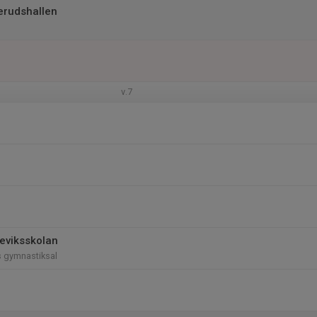
erudshallen
v.7
teviksskolan
s gymnastiksal