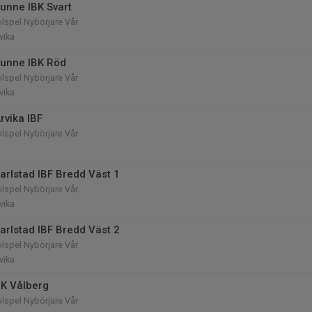
unne IBK Svart
lspel Nybörjare Vår
vika
unne IBK Röd
lspel Nybörjare Vår
vika
rvika IBF
lspel Nybörjare Vår
l
arlstad IBF Bredd Väst 1
lspel Nybörjare Vår
vika
arlstad IBF Bredd Väst 2
lspel Nybörjare Vår
vika
K Vålberg
lspel Nybörjare Vår