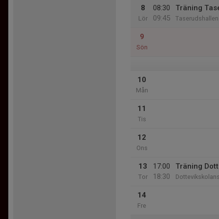
8
08:30
Träning Tas
09:45
Lör
Taserudshallen
9
Sön
10
Mån
11
Tis
12
Ons
13
17:00
Träning Dot
18:30
Tor
Dottevikskolan
14
Fre