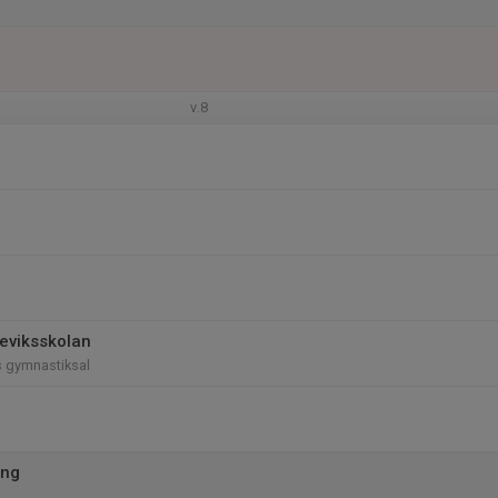
l
v.8
teviksskolan
s gymnastiksal
ing