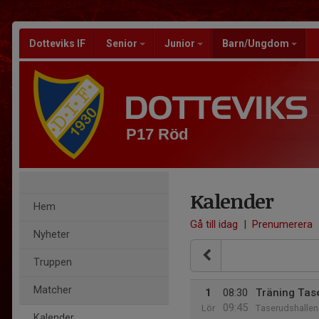
Dotteviks IF
Senior
Junior
Barn/Ungdom
P17 Röd
Kalender
Hem
Gå till idag
|
Prenumerera
Nyheter
Truppen
Matcher
1
08:30
Träning Tas
09:45
Lör
Taserudshallen
Kalender