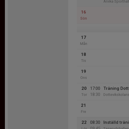
Arvika Sporthal
16
Sön
17
Mån
18
Tis
19
Ons
20
17:00
Träning Dot
18:30
Tor
Dottevikskolan
21
Fre
22
08:30
Inställd trän
09:45
Lör
Taserudshallen