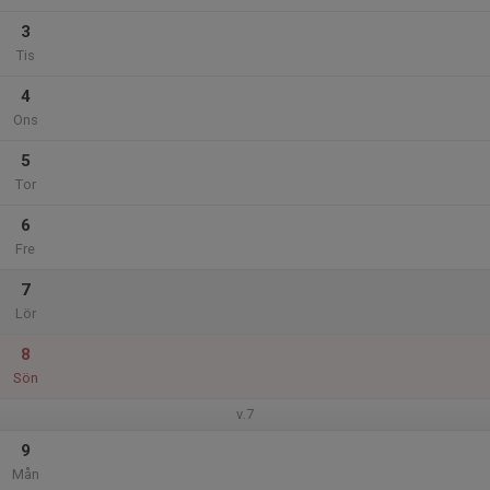
3
Tis
4
Ons
5
Tor
6
Fre
7
Lör
8
Sön
v.7
9
Mån