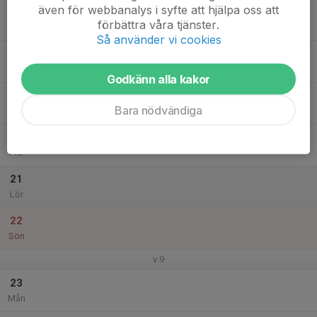
även för webbanalys i syfte att hjälpa oss att
17
förbättra våra tjänster.
Tis
Så använder vi cookies
18
Ons
Godkänn alla kakor
19
Bara nödvändiga
Tor
20
Fre
21
Lör
22
Sön
v.9
23
Mån