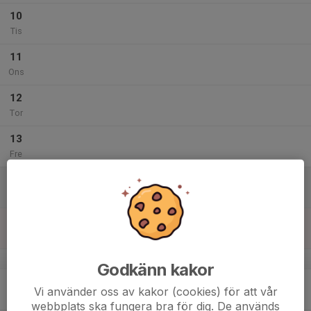
10
Tis
11
Ons
12
Tor
13
Fre
14
Lör
15
Sön
v.8
Godkänn kakor
16
Vi använder oss av kakor (cookies) för att vår
Mån
webbplats ska fungera bra för dig. De används