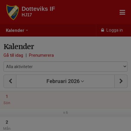
Dotteviks IF
HJ17
Logga in
Kalender
Kalender
Gå till idag
|
Prenumerera
Februari 2026
1
Sön
v.6
2
Mån