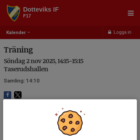
Dotteviks IF
F17
Logga in
Kalender
Träning
Söndag 2 nov 2025, 14:15-15:15
Taserudshallen
Samling: 14:10