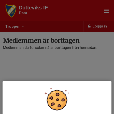
Dotteviks IF
Dam
Logga in
Truppen
Medlemmen är borttagen
Medlemmen du försöker nå är borttagen från hemsidan.