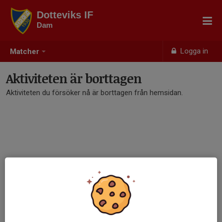
Dotteviks IF
Dam
Logga in
Matcher
Aktiviteten är borttagen
Aktiviteten du försöker nå är borttagen från hemsidan.