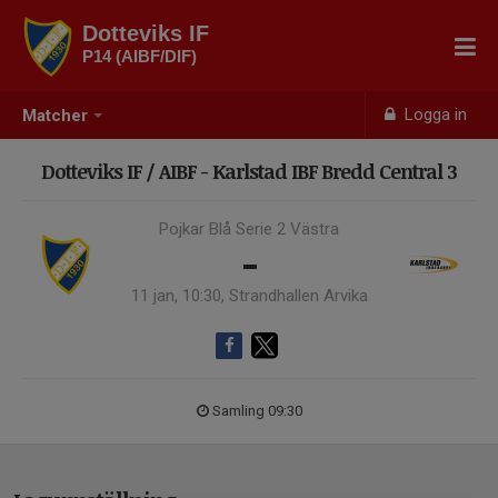
Dotteviks IF
P14 (AIBF/DIF)
Logga in
Matcher
Dotteviks IF / AIBF - Karlstad IBF Bredd Central 3
Pojkar Blå Serie 2 Västra
-
11 jan, 10:30, Strandhallen Arvika
Samling 09:30