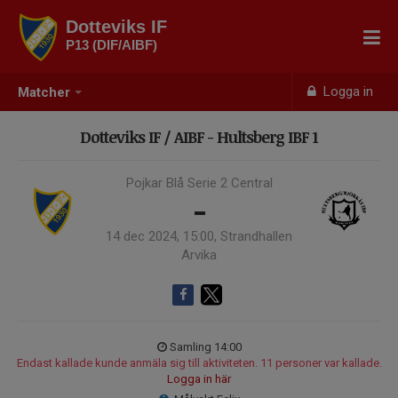
Dotteviks IF
P13 (DIF/AIBF)
Logga in
Matcher
Dotteviks IF / AIBF - Hultsberg IBF 1
Pojkar Blå Serie 2 Central
-
14 dec 2024, 15:00, Strandhallen
Arvika
Samling 14:00
Endast kallade kunde anmäla sig till aktiviteten. 11 personer var kallade.
Logga in här