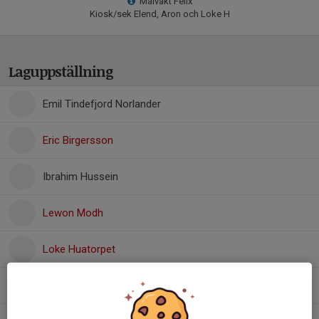
Målvakt Felix
Kiosk/sek Elend, Aron och Loke H
Laguppställning
Emil Tindefjord Norlander
Eric Birgersson
Ibrahim Hussein
Lewon Modh
Loke Huatorpet
Loke Nykvist