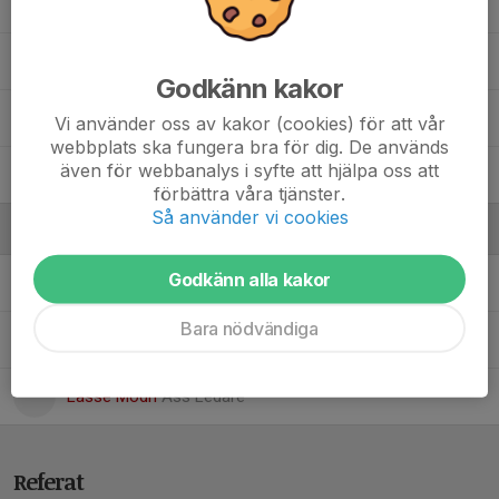
Lowe Andersson
Viktor Bengtsson
Godkänn kakor
Wilde Åhs Hansson
Vi använder oss av kakor (cookies) för att vår
webbplats ska fungera bra för dig. De används
även för webbanalys i syfte att hjälpa oss att
Wilhelm Tigér
förbättra våra tjänster.
Så använder vi cookies
Ledare
Godkänn alla kakor
Joakim Bengtsson
Tränare
Bara nödvändiga
Johan Birgersson
Ass Ledare v. behov
Lasse Modh
Ass Ledare
Referat