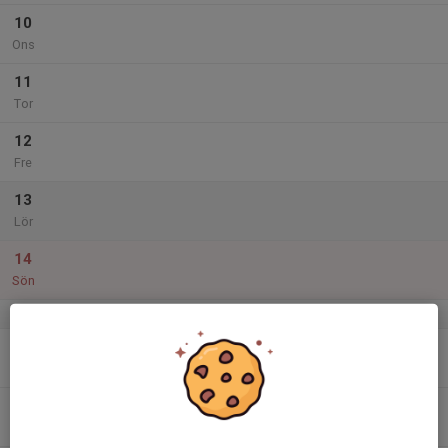
10
Ons
11
Tor
12
Fre
13
Lör
14
Sön
v.25
15
Mån
16
Tis