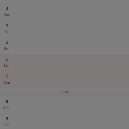
3
Ons
4
Tor
5
Fre
6
Lör
7
Sön
v.24
8
Mån
9
Tis