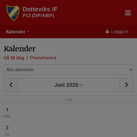
Dotteviks IF
P13 (DIF/AIBF)
Logga in
Kalender
Kalender
Gå till idag
|
Prenumerera
Juni 2026
v.23
1
Mån
2
Tis