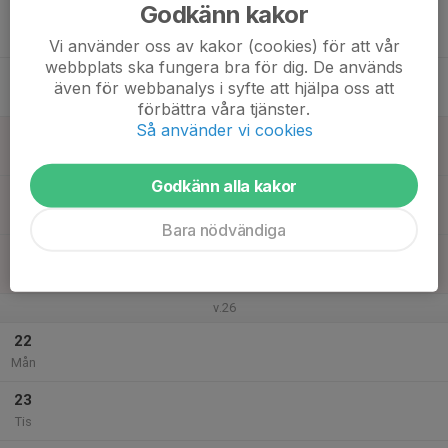
Godkänn kakor
17
Ons
Vi använder oss av kakor (cookies) för att vår
webbplats ska fungera bra för dig. De används
18
även för webbanalys i syfte att hjälpa oss att
Tor
förbättra våra tjänster.
Så använder vi cookies
19
Fre
Godkänn alla kakor
20
Lör
Bara nödvändiga
21
Sön
v.26
22
Mån
23
Tis