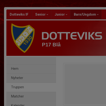
Dotteviks IF
Senior
Junior
Barn/Ungdom
P17 Blå
Hem
Nyheter
Truppen
Matcher
Kalender