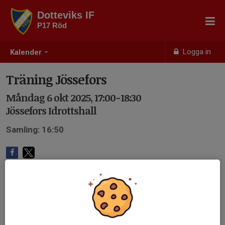
Dotteviks IF
P17 Röd
Logga in
Kalender
Träning Jössefors
Måndag 6 okt 2025, 17:00-18:30
Jössefors Idrottshall
Samling: 16:50