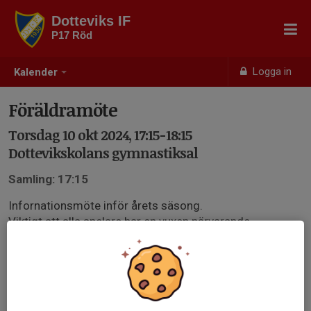
Dotteviks IF
P17 Röd
Logga in
Kalender
Föräldramöte
Torsdag 10 okt 2024, 17:15-18:15
Dottevikskolans gymnastiksal
Samling: 17:15
Infornationsmöte inför årets säsong.
Viktigt att alla spelare har en vuxen närvarande.