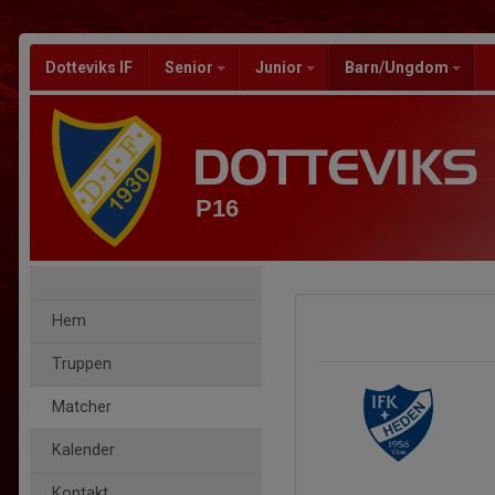
Dotteviks IF
Senior
Junior
Barn/Ungdom
P16
Hem
Truppen
Matcher
Kalender
Kontakt