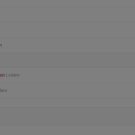
n
son
Ledare
dare