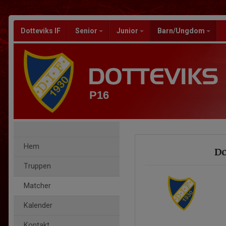
Dotteviks IF
Senior
Junior
Barn/Ungdom
P16
Hem
Do
Truppen
Matcher
Kalender
Kontakt