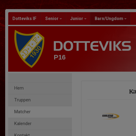
Dotteviks IF
Senior
Junior
Barn/Ungdom
P16
Hem
Ka
Truppen
Matcher
Kalender
Kontakt