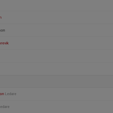
n
son
orevik
son
Ledare
Ledare