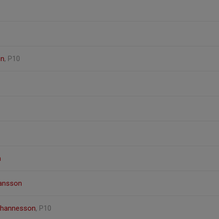
on
, P10
n
iansson
ohannesson
, P10