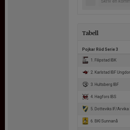
Tabell
Pojkar Röd Serie 3
1. Filipstad IBK
2. Karlstad IBF Ungd
3. Hultsberg IBF
4. Hagfors IBS
5. Dotteviks IF/Arvika
6. BKI Sunnanå