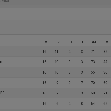
M
V
O
F
GM
IM
16
11
2
3
71
32
om
16
10
3
3
73
44
16
10
3
3
55
36
16
9
0
7
70
60
 IBF
16
7
0
9
68
71
16
6
2
8
64
62