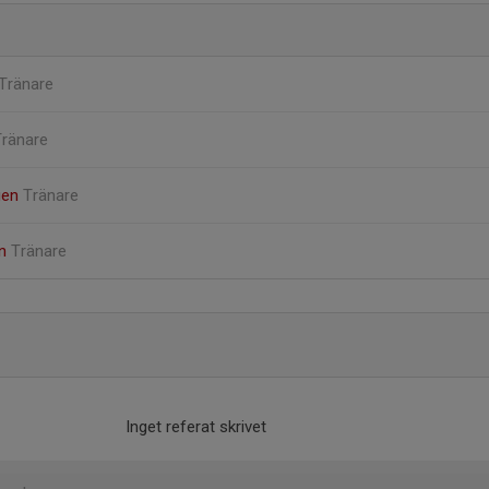
Tränare
Tränare
gen
Tränare
on
Tränare
Inget referat skrivet