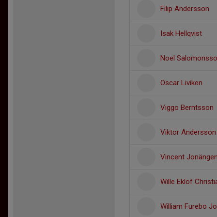
Filip Andersson
Isak Hellqvist
Noel Salomonss
Oscar Liviken
Viggo Berntsson
Viktor Andersson
Vincent Jonänge
Wille Eklöf Christ
William Furebo J