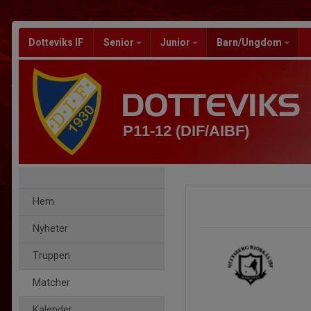
Dotteviks IF
Senior
Junior
Barn/Ungdom
P11-12 (DIF/AIBF)
Hem
Nyheter
Truppen
Matcher
Kalender