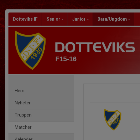
Dotteviks IF
Senior
Junior
Barn/Ungdom
F15-16
Hem
Nyheter
Truppen
Matcher
Kalender