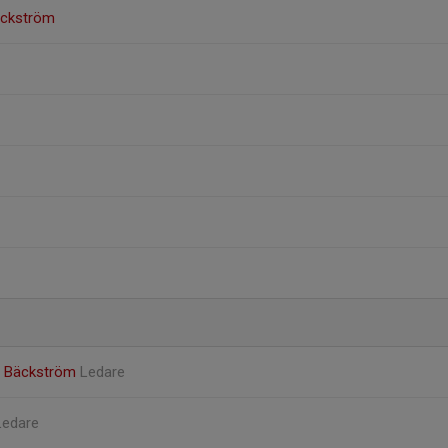
äckström
n Bäckström
Ledare
Ledare