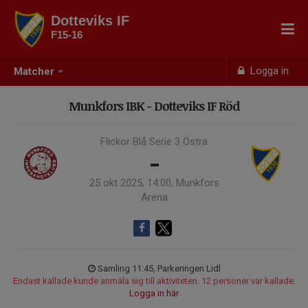
Dotteviks IF
F15-16
Logga in
Matcher
Munkfors IBK - Dotteviks IF Röd
Flickor Blå Serie 3 Östra
-
25 okt 2025, 14:00, Munkfors
Arena
Samling 11:45, Parkeringen Lidl
Endast kallade kunde anmäla sig till aktiviteten. 12 personer var kallade.
Logga in här