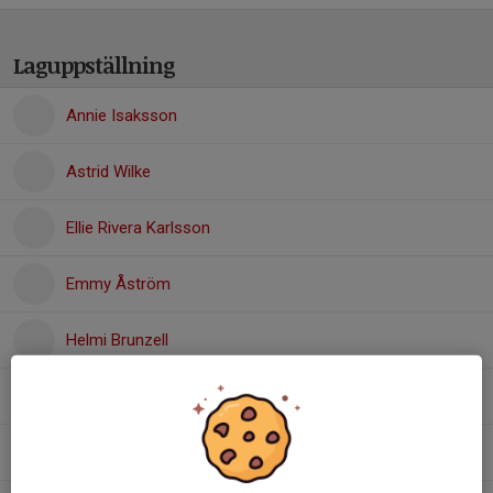
Laguppställning
Annie Isaksson
Astrid Wilke
Ellie Rivera Karlsson
Emmy Åström
Helmi Brunzell
Maya Lauridsen
Meija Trandem