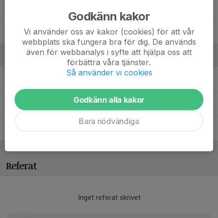
Moa Nilsson
Godkänn kakor
Vi använder oss av kakor (cookies) för att vår
Tuva Krutå
webbplats ska fungera bra för dig. De används
även för webbanalys i syfte att hjälpa oss att
Ledare
förbättra våra tjänster.
Så använder vi cookies
Jonathan Trandem
Ledare
Godkänn alla kakor
Kristin Andersson
Ledare
Bara nödvändiga
Thomas Larsson
Ledare
Referat
Inget referat skrivet