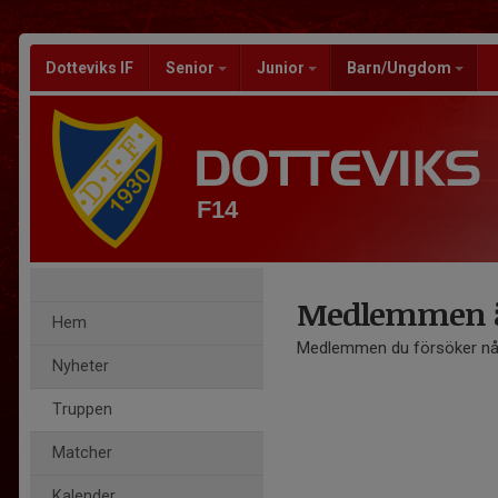
Dotteviks IF
Senior
Junior
Barn/Ungdom
F14
Medlemmen ä
Hem
Medlemmen du försöker nå 
Nyheter
Truppen
Matcher
Kalender