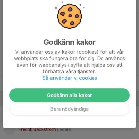
Maja Björn
Matilda Andersson
Nora Magnusson-Frisk
Godkänn kakor
Vi använder oss av kakor (cookies) för att vår
Signe Syversson
webbplats ska fungera bra för dig. De används
även för webbanalys i syfte att hjälpa oss att
Stina Karlsson Göthberg
förbättra våra tjänster.
Så använder vi cookies
Wilma Rongert
Godkänn alla kakor
Ledare
Bara nödvändiga
Anette Arntsson
Ledare
Fredrik Bäckström
Ledare