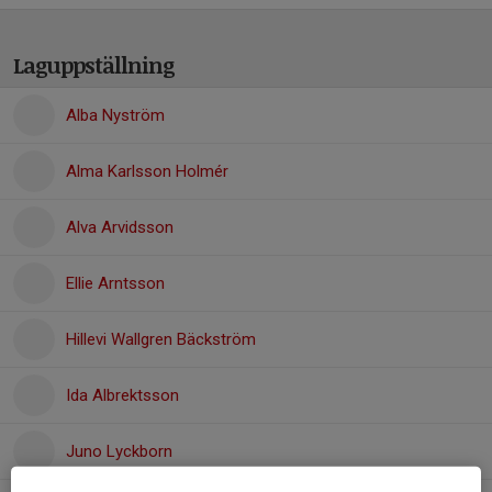
Laguppställning
Alba Nyström
Alma Karlsson Holmér
Alva Arvidsson
Ellie Arntsson
Hillevi Wallgren Bäckström
Ida Albrektsson
Juno Lyckborn