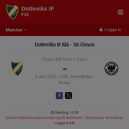
Dotteviks IF
F14
Logga in
Matcher
Dotteviks IF Blå - SK Örnen
Flickor Blå Serie 2 Östra
-
6 dec 2025, 13:00, Strandhallen
Arvika
Samling 12:00
Endast kallade kunde anmäla sig till aktiviteten. 18 personer var kallade.
Logga in här