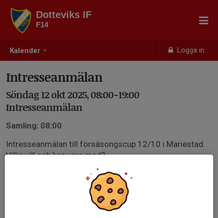
Dotteviks IF
F14
Logga in
Kalender
Intresseanmälan
Söndag 12 okt 2025, 08:00-19:00
Intresseanmälan
Samling: 08:00
Intresseanmälan till försäsongscup 12/10 i Mariestad.
Vilka vill och kan vara med?