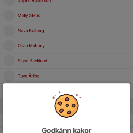
Maja Fredriksson
Molly Steno
Nova Kolberg
Olivia Mahony
Sigrid Backlund
Tuva Årling
Vivi Fändriks
Ledare
Henrik Utgård
Ledare
Godkänn kakor