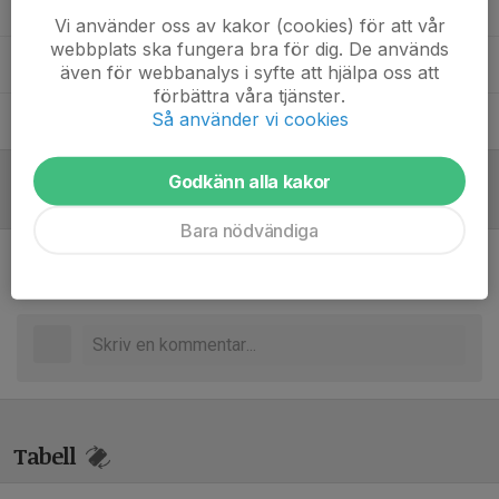
Kristina Bergström
Ledare
Vi använder oss av kakor (cookies) för att vår
webbplats ska fungera bra för dig. De används
Sandra Berginge
Ledare
även för webbanalys i syfte att hjälpa oss att
förbättra våra tjänster.
Så använder vi cookies
Tobias Fändriks
Ledare
Godkänn alla kakor
Referat
Bara nödvändiga
Inget referat skrivet
Tabell