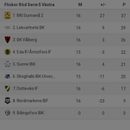
Flickor Röd Serie 5 Västra
M
+/-
P
1. BKI Sunnanå 2
16
27
37
2. Lekvattnets BK
16
9
29
3. BK Vålberg
16
3
26
4. Eda IF/Åmotfors IF
15
-3
22
5. Sunne IBK
16
4
21
6. Skoghalls IBK Utveckling 1
15
-11
20
7. Dotteviks IF
16
-6
17
8. Nordmarkens IBF
16
-23
9
9. Billingsfors IBK
0
0
0