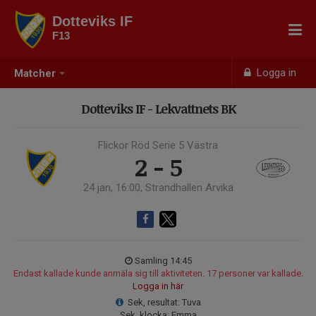
Dotteviks IF
F13
Logga in
Matcher
Dotteviks IF - Lekvattnets BK
Flickor Röd Serie 5 Västra
2 - 5
24 jan, 16:00, Strandhallen Arvika
Samling 14:45
Endast kallade kunde anmäla sig till aktiviteten. 17 personer var kallade.
Logga in här
Sek, resultat: Tuva
Sek, klocka: Emma