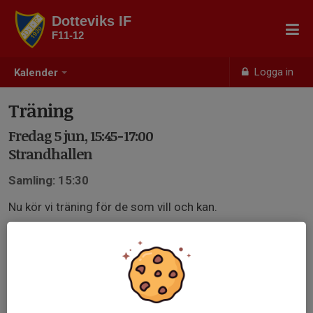
Dotteviks IF
F11-12
Logga in
Kalender
Träning
Fredag 5 jun, 15:45-17:00
Strandhallen
Samling: 15:30
Nu kör vi träning för de som vill och kan.