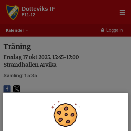
Dotteviks IF
F11-12
Logga in
Kalender
Träning
Fredag 17 okt 2025, 15:45-17:00
Strandhallen Arvika
Samling: 15:35