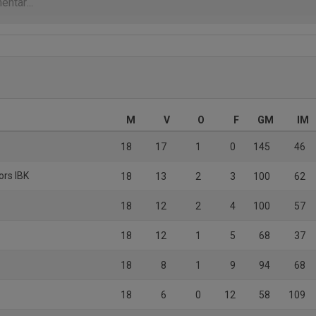
M
V
O
F
GM
IM
18
17
1
0
145
46
ors IBK
18
13
2
3
100
62
18
12
2
4
100
57
18
12
1
5
68
37
18
8
1
9
94
68
18
6
0
12
58
109