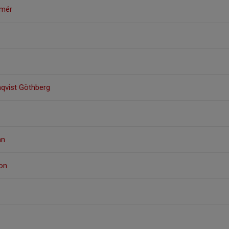
lmér
mqvist Göthberg
an
son