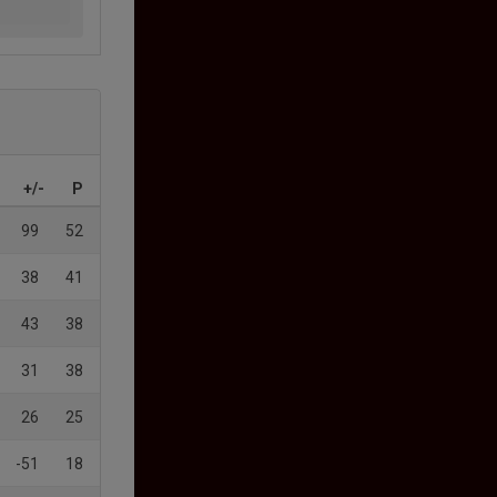
+/-
P
99
52
38
41
43
38
31
38
26
25
-51
18