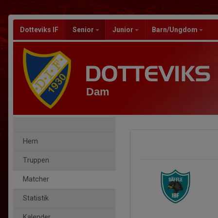
Dotteviks IF
Senior
Junior
Barn/Ungdom
Dam
Hem
Truppen
Matcher
Statistik
Kalender