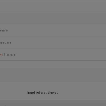
änare
gledare
on
Tränare
Inget referat skrivet