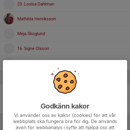
23. Lovisa Dahlman
Mathilda Henriksson
Meja Skoglund
16. Signe Olsson
Wilja Andersson
Ledare
Calle Forsberg
Tränare
Godkänn kakor
Staffan Johansson
Tränare
Vi använder oss av kakor (cookies) för att vår
webbplats ska fungera bra för dig. De används
Referat
även för webbanalys i syfte att hjälpa oss att