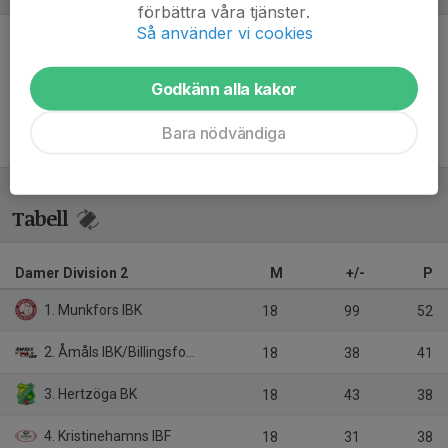
förbättra våra tjänster.
Så använder vi cookies
Inget referat skrivet
Godkänn alla kakor
Bara nödvändiga
Tabell
Damer Division 2
M
+/-
P
1. Munkfors IBK
18
99
52
2. Åmåls IBK/Billingsfors IBK
18
38
41
3. Hertzöga BK
18
43
38
4. Kristinehamns IBF
18
31
38