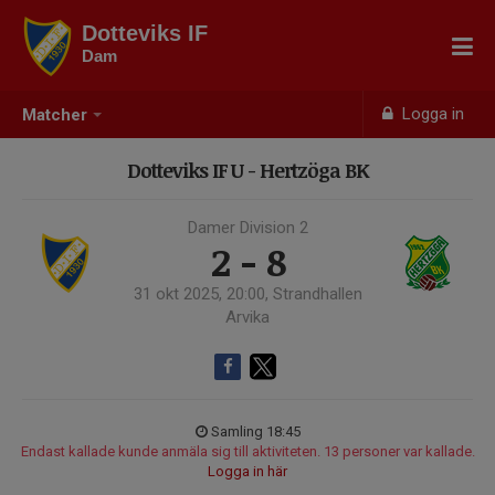
Dotteviks IF
Dam
Logga in
Matcher
Dotteviks IF U - Hertzöga BK
Damer Division 2
2 - 8
31 okt 2025, 20:00, Strandhallen
Arvika
Samling 18:45
Endast kallade kunde anmäla sig till aktiviteten. 13 personer var kallade.
Logga in här