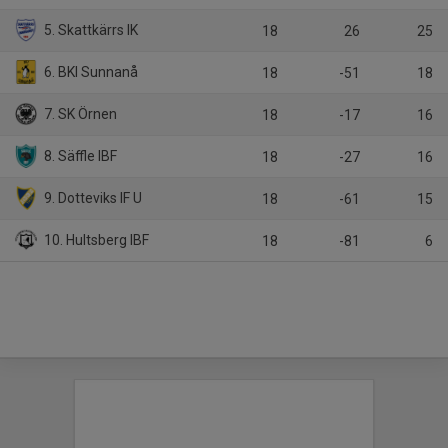
5. Skattkärrs IK
18
26
25
6. BKI Sunnanå
18
-51
18
7. SK Örnen
18
-17
16
8. Säffle IBF
18
-27
16
9. Dotteviks IF U
18
-61
15
10. Hultsberg IBF
18
-81
6